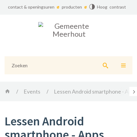
contact & openingsuren
producten
Hoog contrast
Gemeente
Meerhout
Naar
content
Home
Events
Lessen Android smartphone - Apps
scr
na
lin
Lessen Android
smartphone - Apps