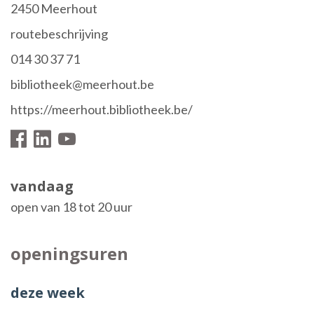
,
2450
Meerhout
Stratenplan
routebeschrijving
tel.
014 30 37 71
E-
bibliotheek@meerhout.be
mail
Website
https://meerhout.bibliotheek.be/
Facebook
Volg
Linkedin
Youtube
ons
openingsuren
vandaag
op
open van
18
tot
20
uur
openingsuren
deze week