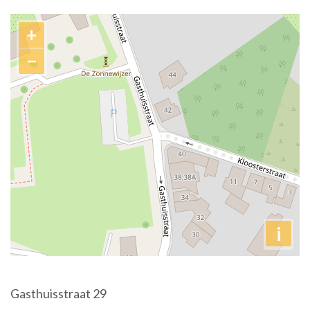
Contact
+
−
i
Adres
Gasthuisstraat 29