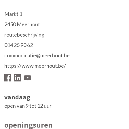
Adres
Markt 1
,
2450
Meerhout
Stratenplan
routebeschrijving
tel.
014 25 90 62
E-
communicatie@meerhout.be
mail
Website
https://www.meerhout.be/
Facebook
Volg
Linkedin
Youtube
ons
openingsuren
vandaag
op
open van
9
tot
12
uur
openingsuren