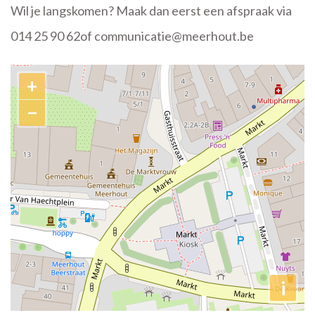
Wil je langskomen? Maak dan eerst een afspraak via
014 25 90 62of communicatie@meerhout.be
Contact
+
−
i