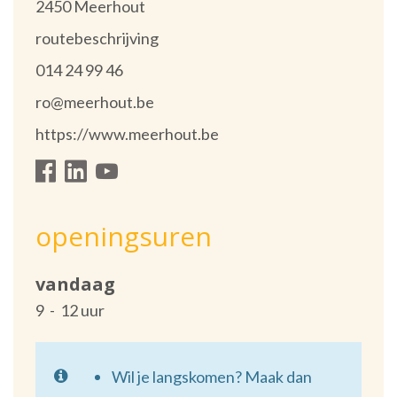
,
2450
Meerhout
Stratenplan
routebeschrijving
tel.
014 24 99 46
E-
ro@meerhout.be
mail
Website
https://www.meerhout.be
Facebook
Volg
Linkedin
Youtube
ons
openingsuren
op
vandaag
open
9
12
uur
van
Wil je langskomen? Maak dan