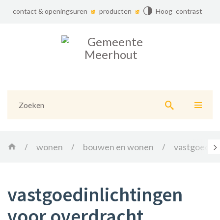
contact & openingsuren
producten
Hoog contrast
Gemeente
Meerhout
Naar
content
Home
wonen
bouwen en wonen
vastgoedinl
scr
na
lin
vastgoedinlichtingen
voor overdracht