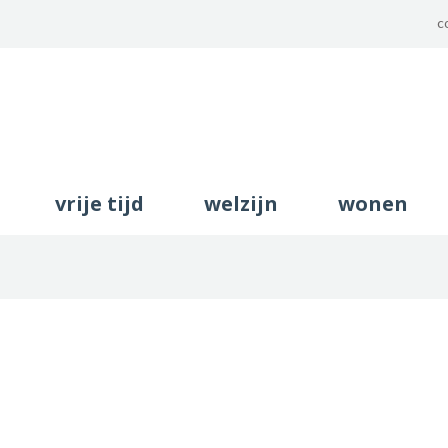
c
Naar
vrije tijd
welzijn
wonen
content