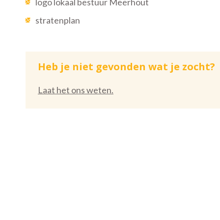
logo lokaal bestuur Meerhout
sub-
stratenplan
title
Heb je niet gevonden wat je zocht?
Laat het ons weten.