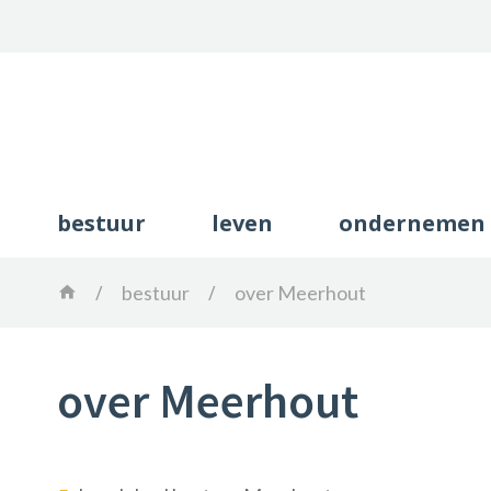
Gemeente
Meerhout
bestuur
leven
ondernemen
Home
bestuur
over Meerhout
over Meerhout
theme-